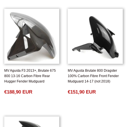
MV Agusta F3 2013+, Brutale 675
MV Agusta Brutale 800 Dragster
800 13-16 Carbon Fibre Rear
100% Carbon Fibre Front Fender
Hugger Fender Mudguard
Mudguard 14-17 (not 2018)
NORMALER
€188,90
NORMALER
€151,90
€188,90 EUR
€151,90 EUR
PREIS
EUR
PREIS
EUR