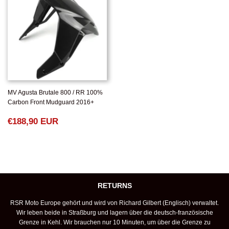
MV Agusta Brutale 800 / RR 100%
Carbon Front Mudguard 2016+
NORMALER
€188,90
€188,90 EUR
PREIS
EUR
RETURNS
RSR Moto Europe gehört und wird von Richard Gilbert (Englisch) verwaltet.
Wir leben beide in Straßburg und lagern über die deutsch-französische
Grenze in Kehl. Wir brauchen nur 10 Minuten, um über die Grenze zu