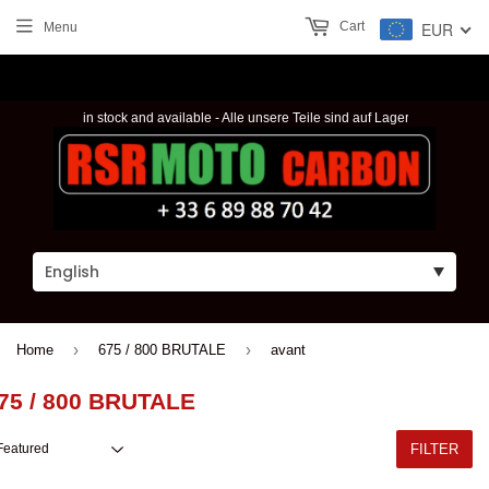
Cart
EUR
Menu
our parts are in stock and available - Alle unsere Teile sind auf Lager und verfügbar -
›
›
Home
675 / 800 BRUTALE
avant
75 / 800 BRUTALE
FILTER