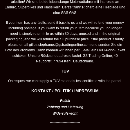
arbeiten! Wir sind beide lebenslange Motorradfahrer mit Interesse an
Enduro, Superbikes und Klassikern. Derzeit fährt Richard eine Fireblade und
eine GAS GAS.
If your item has any faults, send it back to us and we will refund your money
including postage. If you want to return your item because you no longer
need it, simply return it to us within 30 days, unused and in the original
packaging, and we will refund the full purchase price. If the product is faulty,
please email
gilles.stephanus@gstradingonline.com
und senden Sie ein
Foto des Problems. Dann können wir Ihnen per E-Mail ein DPD-Porto-Etikett
schicken. Unsere Rücksendeadresse lautet: GS Trading Online, 40
Neudorfst, 77694 Kehl, Deutschland.
TÜV
On request we can supply a TUV materials test certificate with the parcel.
KONTAKT / POLITIK / IMPRESSUM
Politik
Zahlung und Lieferung
Widerrufsrecht
--------------------------