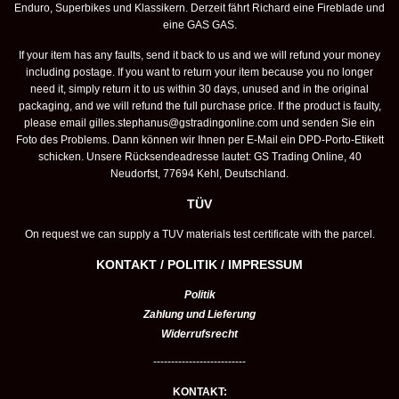
Enduro, Superbikes und Klassikern. Derzeit fährt Richard eine Fireblade und
eine GAS GAS.
If your item has any faults, send it back to us and we will refund your money
including postage. If you want to return your item because you no longer
need it, simply return it to us within 30 days, unused and in the original
packaging, and we will refund the full purchase price. If the product is faulty,
please email
gilles.stephanus@gstradingonline.com
und senden Sie ein
Foto des Problems. Dann können wir Ihnen per E-Mail ein DPD-Porto-Etikett
schicken. Unsere Rücksendeadresse lautet: GS Trading Online, 40
Neudorfst, 77694 Kehl, Deutschland.
TÜV
On request we can supply a TUV materials test certificate with the parcel.
KONTAKT / POLITIK / IMPRESSUM
Politik
Zahlung und Lieferung
Widerrufsrecht
--------------------------
KONTAKT: