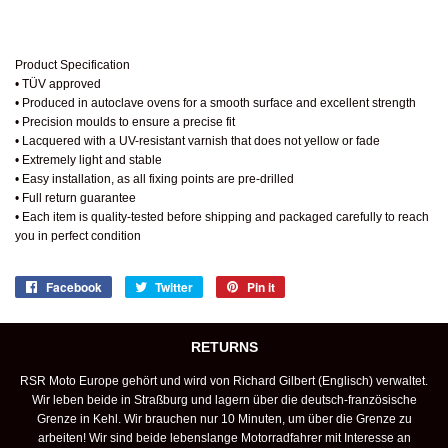
Product Specification
• TÜV approved
• Produced in autoclave ovens for a smooth surface and excellent strength
• Precision moulds to ensure a precise fit
• Lacquered with a UV-resistant varnish that does not yellow or fade
• Extremely light and stable
• Easy installation, as all fixing points are pre-drilled
• Full return guarantee
• Each item is quality-tested before shipping and packaged carefully to reach
you in perfect condition
Facebook
Share
Twitter
Tweet
Pin it
Pin
on
on
on
Facebook
Twitter
Pinterest
RETURNS
RSR Moto Europe gehört und wird von Richard Gilbert (Englisch) verwaltet.
Wir leben beide in Straßburg und lagern über die deutsch-französische
Grenze in Kehl. Wir brauchen nur 10 Minuten, um über die Grenze zu
arbeiten! Wir sind beide lebenslange Motorradfahrer mit Interesse an