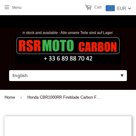
Cart
EUR
Menu
ur parts are in stock and available - Alle unsere Teile sind auf Lager und verfügbar -
›
Home
Honda CBR1000RR Fireblade Carbon Fibre Chain Guide Protection 2008+